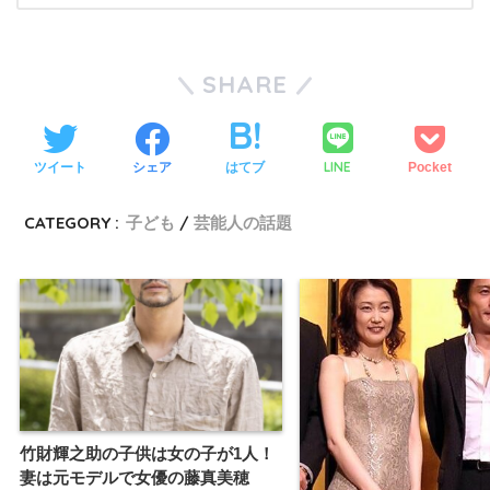
SHARE
LINE
ツイート
シェア
はてブ
Pocket
CATEGORY :
子ども
芸能人の話題
竹財輝之助の子供は女の子が1人！
妻は元モデルで女優の藤真美穂