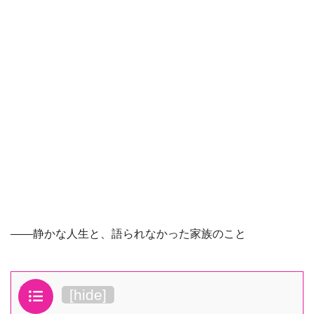
――静かな人生と、語られなかった家族のこと
目次
[
hide
]