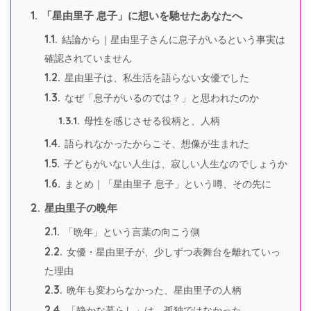
1.
「星由里子 息子」に想いを馳せたあなたへ
1.1.
結論から｜星由里子さんに息子がいるという事実は
確認されていません
1.2.
星由里子は、私生活を語らない女優でした
1.3.
なぜ「息子がいるのでは？」と思われたのか
1.3.1.
母性を感じさせる役柄と、人柄
1.4.
語られなかったからこそ、想像が生まれた
1.5.
子どもがいない人生は、寂しい人生なのでしょうか
1.6.
まとめ｜「星由里子 息子」という噂、その先に
2.
星由里子の晩年
2.1.
「晩年」という言葉の向こう側
2.2.
女優・星由里子が、少しずつ表舞台を離れていっ
た理由
2.3.
晩年も変わらなかった、星由里子の人柄
2.4.
「静かな暮らし」は、孤独ではなかった