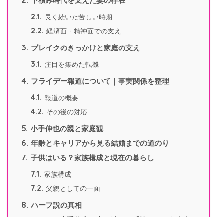
下積み時代を支えた妻の存在
2.1.
長く続いた苦しい時期
2.2.
経済面・精神面での支え
3.
ブレイクのきっかけと家庭の支え
3.1.
注目を集めた転機
4.
フライデー報道について｜事実関係を整理
4.1.
報道の概要
4.2.
その後の対応
5.
小手伸也の親と家庭観
6.
年齢とキャリアから見る結婚までの道のり
7.
子供はいる？家族構成と現在の暮らし
7.1.
家族構成
7.2.
父親としての一面
8.
ハーフ説の真相