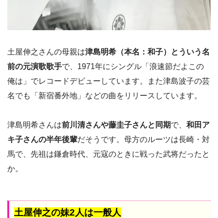
土屋伸之さんの母親は
津島明希（本名：和子）とういう名
前の元演歌歌手
で、1971年にシングル「浪速節だよこの
俺は」でレコードデビューしています。また津島波子の芸
名でも「新宿番外地」などの曲をリリースしています。
津島明希さんは
前川清さんや藤圭子さんと同期
で、
和田ア
キ子さんの半年後輩
だそうです。母方のルーツは長崎・対
馬で、先祖は鎌倉時代、元寇のときに戦った武将だったと
か。
土屋伸之の妹2人は一般人