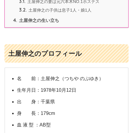
3.1.
土屋伸之の妻は元六本木NO.1ホステス
3.2.
土屋伸之の子供は息子1人・娘1人
4.
土屋伸之の生い立ち
土屋伸之のプロフィール
名 前：土屋伸之（つちや のぶゆき）
生年月日：1978年10月12日
出 身：千葉県
身 長：179cm
血 液 型 ：AB型