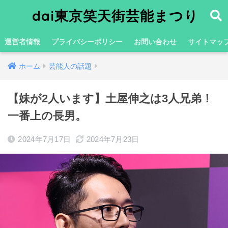
dai東京笑天街芸能まつり
運営者情報
プライバシーポリシー
お問い合わせ
サイトマッ
ホーム
芸能人の話題
【妹が2人います】土屋伸之は3人兄弟！
一番上の長男。
2024年7月17日
2024年7月23日