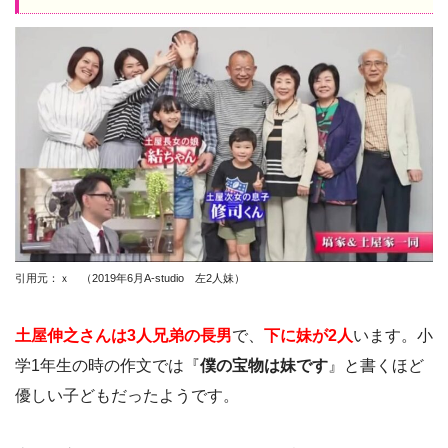
引用元：ｘ （2019年6月A-studio 左2人妹）
土屋伸之さんは3人兄弟の長男
で、
下に妹が2人
います。小
学1年生の時の作文では『
僕の宝物は妹です
』と書くほど
優しい子どもだったようです。